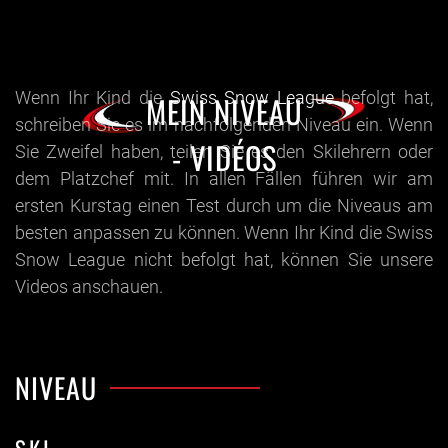
Wenn Ihr Kind die
Swiss Snow League
befolgt hat,
MEIN NIVEAU
schreiben Sie es im nachfolgenden Niveau ein. Wenn
- VIDÉOS
Sie Zweifel haben, teilen Sie es den Skilehrern oder
dem Platzchef mit. In allen Fällen führen wir am
ersten Kurstag einen Test durch um die Niveaus am
besten anpassen zu können. Wenn Ihr Kind die Swiss
Snow League nicht befolgt hat, können Sie unsere
Videos anschauen.
NIVEAU