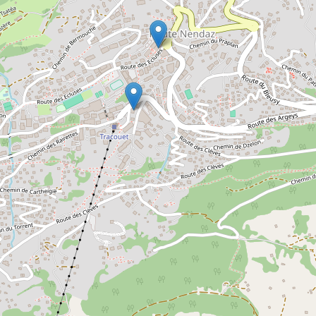
+41 (0)27 288 29 75
BÜRO SIVIEZ
Siviez
Winter:
7/7: 09h00-13h00 & 14h00-17h00
7/7 in der Hochsaison: 09h00-17h00
+41 (0)27 288 12 92