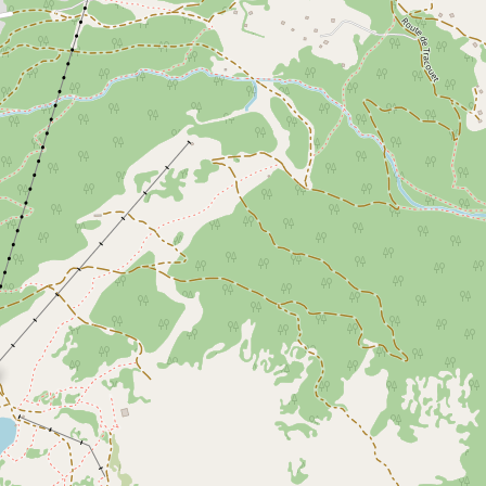
BÜRO TRACOUET
Bergstation Gondelbahn
Nur Winter:
7/7: 09h00-16h30
+41 (0)27 288 55 78
SKI SERVICE
Partner in Haute-Nendaz