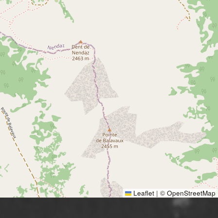
Nur Winter:
7/7: 08h00-18h00
+41 (0)27 288 12 80
Leaflet
|
©
OpenStreetMap