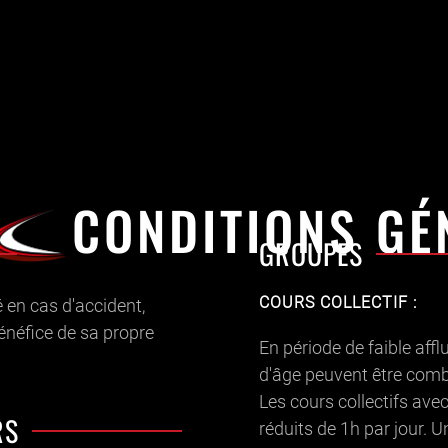
CONDITIONS GÉ
GROUPES
COURS COLLECTIF :
é en cas d'accident,
énéfice de sa propre
En période de faible aff
d'âge peuvent être comb
Les cours collectifs av
RS
réduits de 1h par jour. U