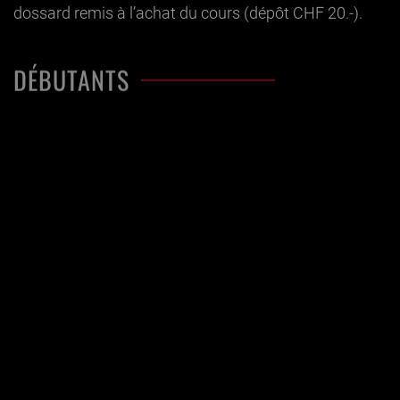
dossard remis à l’achat du cours (dépôt CHF 20.-).
DÉBUTANTS
Pour les débutants, les cours collectifs débutent
uniquement le dimanche ou le lundi.
HORS-PISTE
Pour les activités hors-piste, les participants doivent
s’équiper d’un DVA en état de marche (information
auprès de l’ESS).